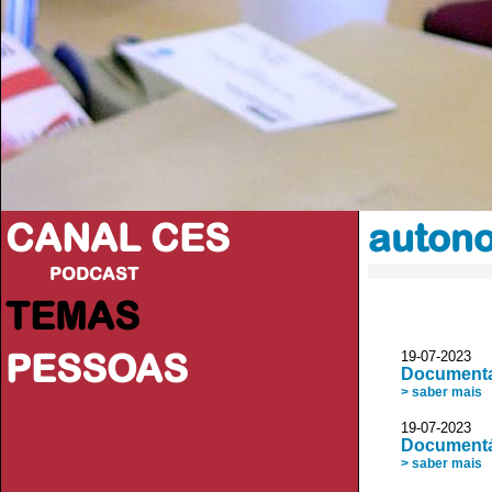
CANAL CES
autono
PODCAST
TEMAS
PESSOAS
19-07-20
Documenta
> saber mais
19-07-20
Documentá
> saber mais