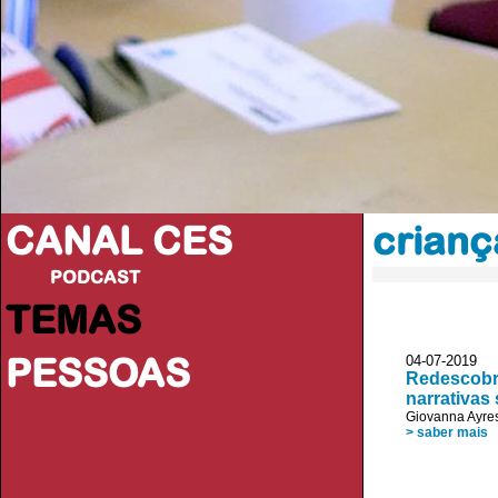
CANAL CES
crianç
PODCAST
TEMAS
PESSOAS
04-07-20
Redescobri
narrativas
Giovanna Ayre
> saber mais