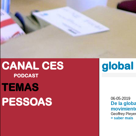
CANAL CES
global
PODCAST
TEMAS
PESSOAS
06-05-20
De la globa
movimiento
Geoffrey Pleye
> saber mais