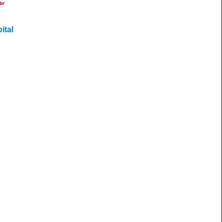
br
ital