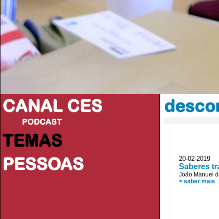
CANAL CES
desco
PODCAST
TEMAS
PESSOAS
20-02-20
Saberes tr
João Manuel de
> saber mais