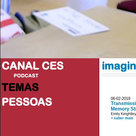
CANAL CES
imagin
PODCAST
TEMAS
PESSOAS
06-02-20
Transmissi
Memory St
Emily Keightle
> saber mais