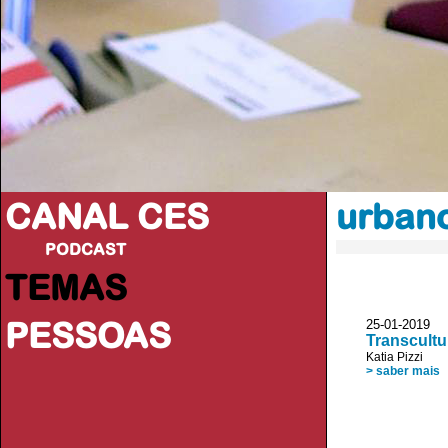
CANAL CES
urban
PODCAST
TEMAS
PESSOAS
25-01-20
Transcultu
Katia Pizzi
> saber mais