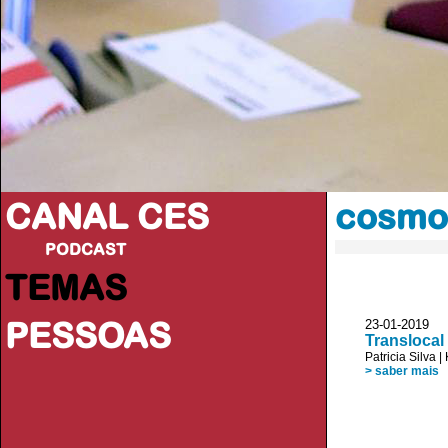
CANAL CES
cosmop
PODCAST
TEMAS
PESSOAS
23-01-20
Translocal
Patricia Silva
|
> saber mais