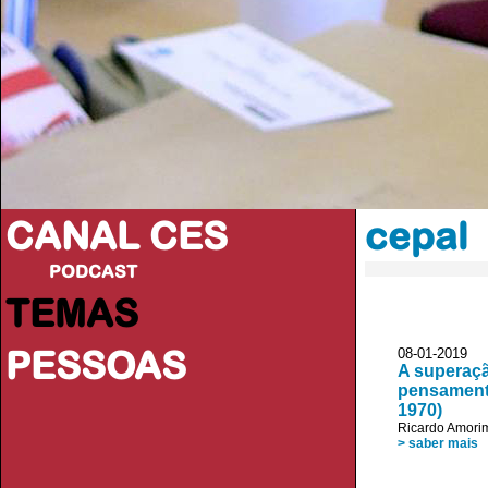
CANAL CES
cepal
PODCAST
TEMAS
PESSOAS
08-01-20
A superaç
pensamento
1970)
Ricardo Amori
> saber mais