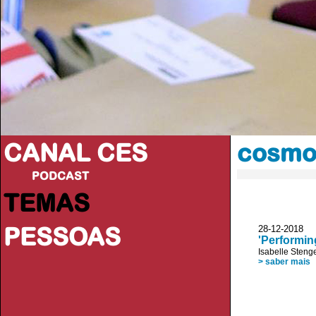
CANAL CES
cosmop
PODCAST
TEMAS
PESSOAS
28-12-20
'Performin
Isabelle Steng
> saber mais