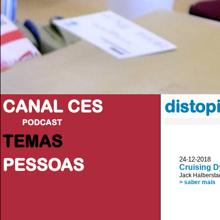
CANAL CES
distop
PODCAST
TEMAS
PESSOAS
24-12-20
Cruising D
Jack Halberst
> saber mais