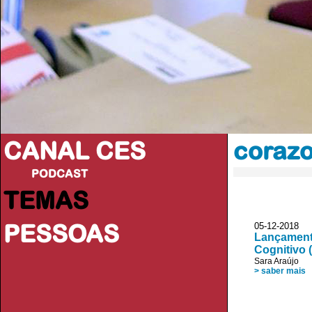
CANAL CES
coraz
PODCAST
TEMAS
PESSOAS
05-12-20
Lançamento
Cognitivo 
Sara Araújo
> saber mais