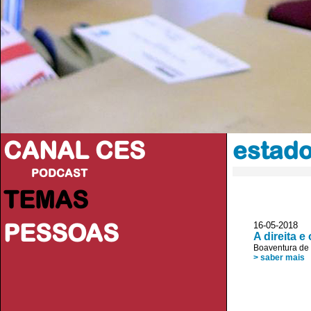
CANAL CES
estad
PODCAST
TEMAS
PESSOAS
16-05-20
A direita e
Boaventura de
> saber mais