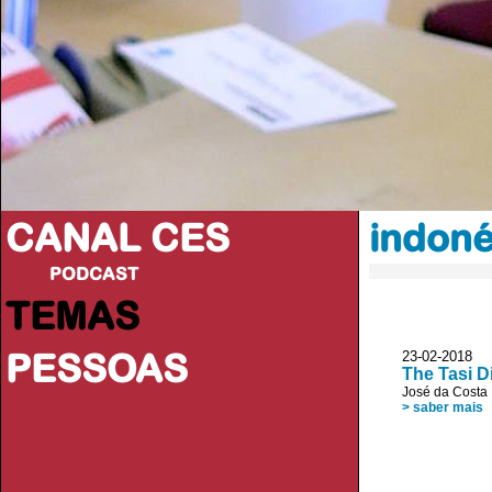
CANAL CES
indoné
PODCAST
TEMAS
PESSOAS
23-02-20
The Tasi D
José da Costa
> saber mais