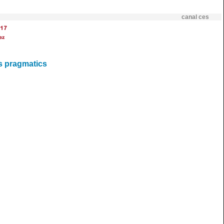
canal ces
17
ez
s pragmatics