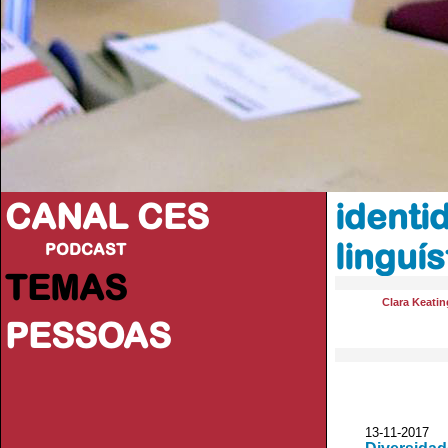
CANAL CES
identi
linguís
PODCAST
TEMAS
Clara Keatin
PESSOAS
13-11-20