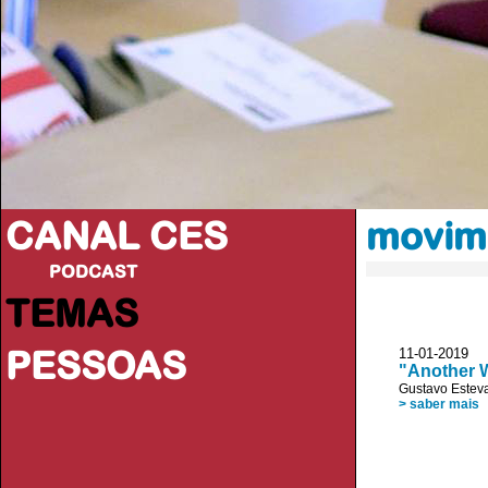
CANAL CES
movim
PODCAST
TEMAS
PESSOAS
11-01-20
"Another W
Gustavo Estev
> saber mais