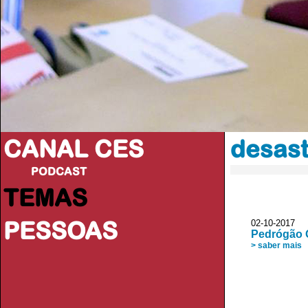
CANAL CES
desast
PODCAST
TEMAS
PESSOAS
02-10-20
Pedrógão 
> saber mais