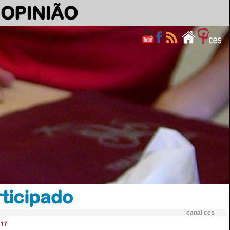
OPINIÃO
rticipado
canal ces
17