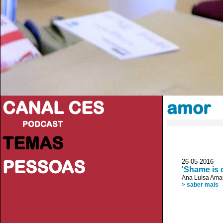
CANAL CES
amor
PODCAST
TEMAS
PESSOAS
26-05-20
'Shame is 
Ana Luísa Ama
> saber mais