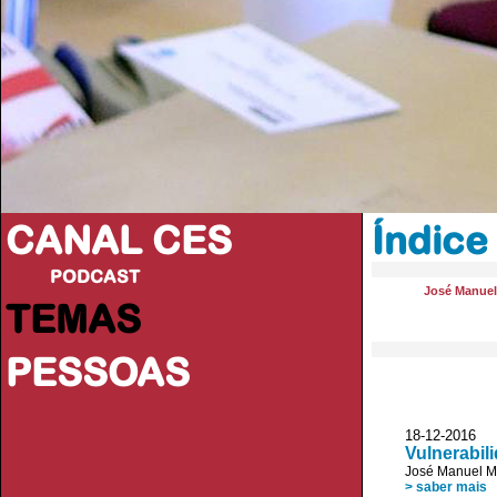
CANAL CES
Índice
PODCAST
José Manue
TEMAS
PESSOAS
18-12-20
Vulnerabil
José Manuel 
> saber mais