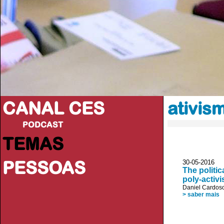
CANAL CES
ativis
PODCAST
TEMAS
PESSOAS
30-05-20
The politic
poly-activ
Daniel Cardos
> saber mais