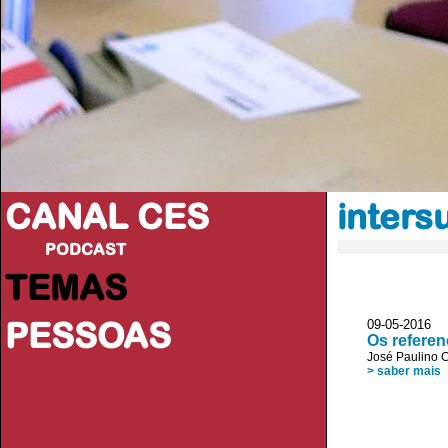
CANAL CES
inters
PODCAST
TEMAS
PESSOAS
09-05-20
Os referenc
José Paulino 
> saber mais