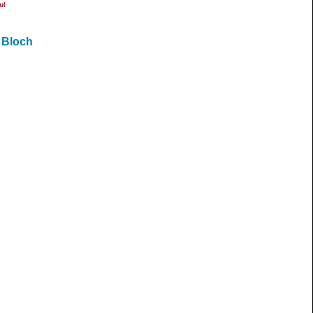
ul
t Bloch