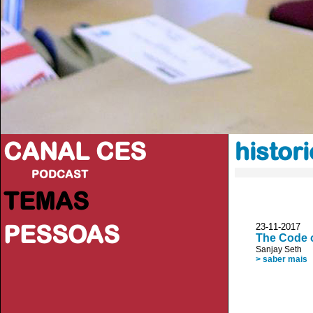
CANAL CES
histor
PODCAST
TEMAS
PESSOAS
23-11-20
The Code o
Sanjay Seth
> saber mais