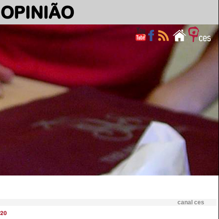
OPINIÃO
canal ces
20