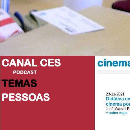
CANAL CES
cinem
PODCAST
TEMAS
PESSOAS
23-11-20
Didática c
cinema po
José Manuel R
> saber mais