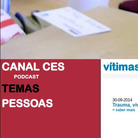
CANAL CES
vítima
PODCAST
TEMAS
PESSOAS
30-09-20
Trauma, vi
> saber mais