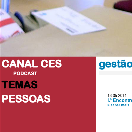
CANAL CES
gestão
PODCAST
TEMAS
PESSOAS
13-05-20
I.º Encont
> saber mais