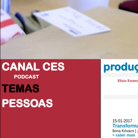
CANAL CES
produ
PODCAST
Elísio Estan
TEMAS
PESSOAS
15-01-20
Transform
Ilona Kóvacs
|
> saber mais