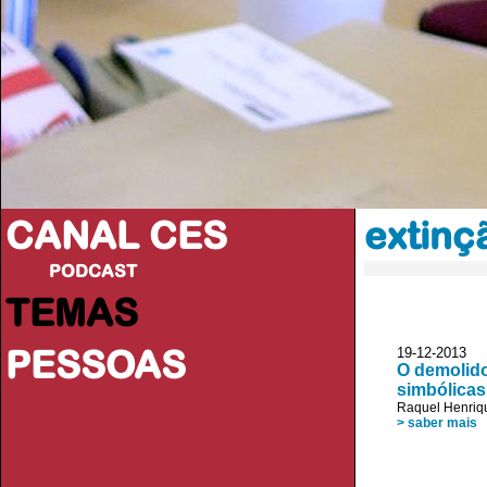
CANAL CES
extinç
PODCAST
TEMAS
PESSOAS
19-12-20
O demolido
simbólicas
Raquel Henriqu
> saber mais