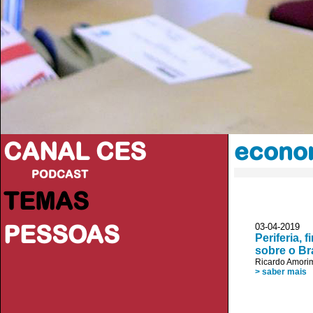
CANAL CES
econom
PODCAST
TEMAS
PESSOAS
03-04-20
Periferia, 
sobre o Br
Ricardo Amori
> saber mais