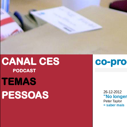
CANAL CES
co-pr
PODCAST
TEMAS
PESSOAS
26-12-20
"No longer
Peter Taylor
> saber mais