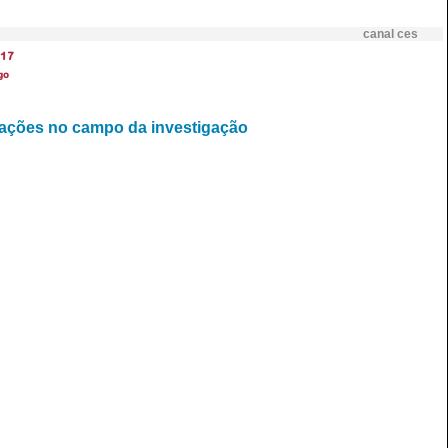
canal ces
17
go
ulações no campo da investigação