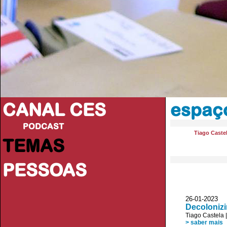
CANAL CES
espaço
PODCAST
Tiago Caste
TEMAS
PESSOAS
26-01-20
Decoloniz
Tiago Castela
> saber mais