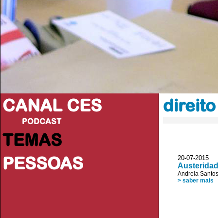
CANAL CES
direit
PODCAST
TEMAS
PESSOAS
20-07-20
Austeridad
Andreia Santo
> saber mais