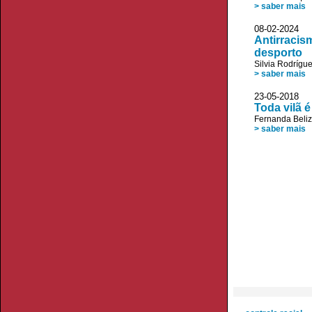
> saber mais
08-02-20
Antirracis
desporto
Silvia Rodrígu
> saber mais
23-05-20
Toda vilã 
Fernanda Beliz
> saber mais