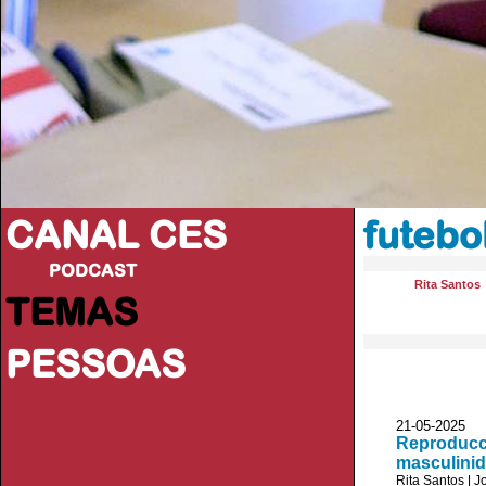
CANAL CES
futebo
PODCAST
Rita Santos
TEMAS
PESSOAS
21-05-20
Reproducci
masculini
Rita Santos
|
J