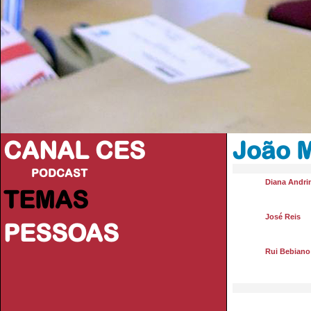
CANAL CES
João M
PODCAST
Diana Andri
TEMAS
José Reis
PESSOAS
Rui Bebiano