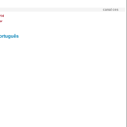
canal ces
14
br
português