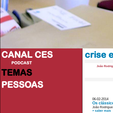
CANAL CES
crise
PODCAST
João Rodri
TEMAS
PESSOAS
06-02-20
Os clássic
João Rodrigue
> saber mais