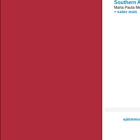
Southern A
Maria Paula M
> saber mais
epistemol