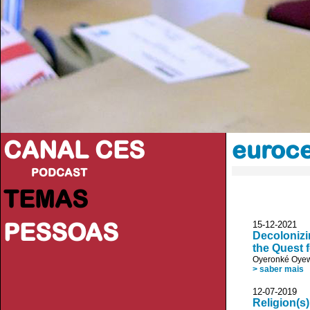
CANAL CES
euroc
PODCAST
TEMAS
PESSOAS
15-12-20
Decolonizi
the Quest 
Oyeronké Oye
> saber mais
12-07-20
Religion(s)