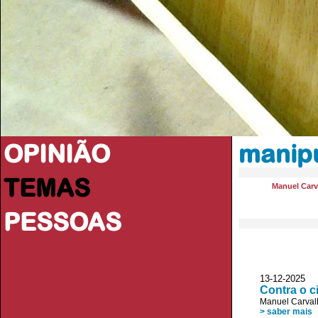
OPINIÃO
manipu
TEMAS
Manuel Carv
PESSOAS
13-12-2025 
Contra o c
Manuel Carval
> saber mais