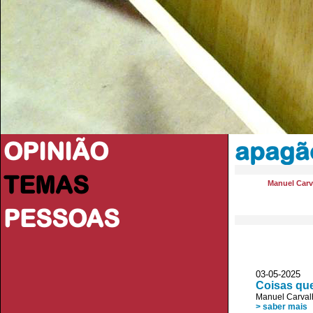
OPINIÃO
apagã
TEMAS
Manuel Carv
PESSOAS
03-05-2025 
Coisas qu
Manuel Carval
> saber mais