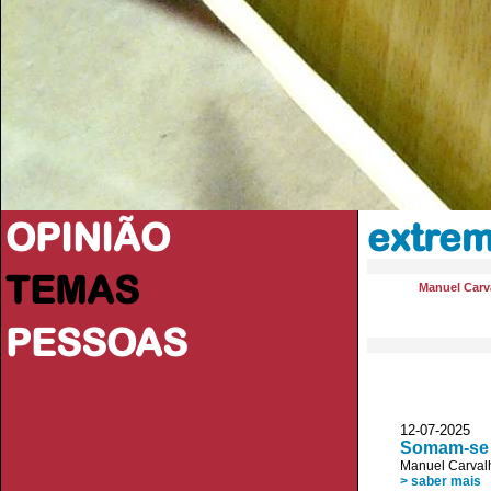
OPINIÃO
extre
TEMAS
Manuel Carva
PESSOAS
12-07-2025 
Somam-se 
Manuel Carvalh
> saber mais