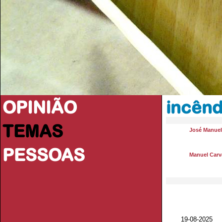
OPINIÃO
incênd
TEMAS
José Manue
PESSOAS
Manuel Carva
19-08-2025