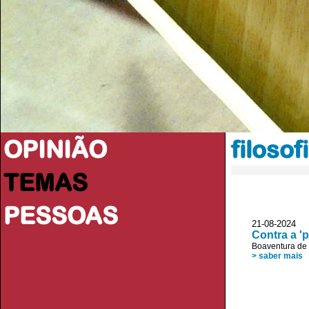
OPINIÃO
filosof
TEMAS
PESSOAS
21-08-2024 JL
Contra a 'p
Boaventura de
> saber mais