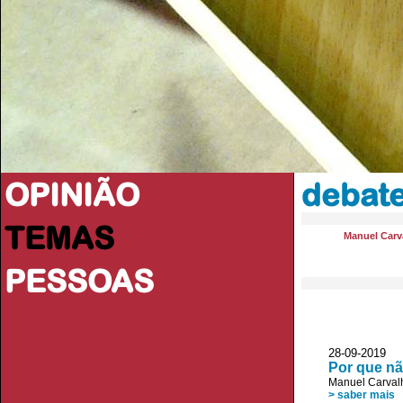
OPINIÃO
debate
TEMAS
Manuel Carva
PESSOAS
28-09-2019 
Por que nã
Manuel Carvalh
> saber mais