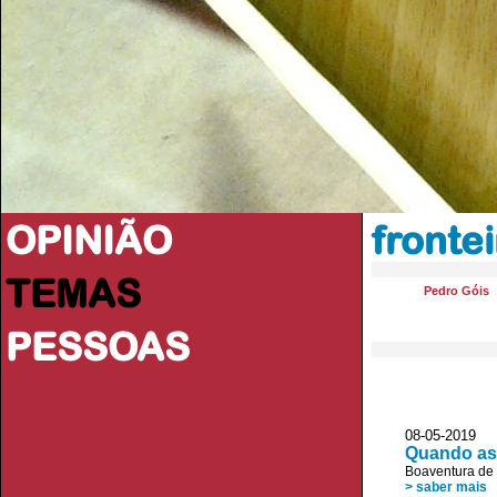
OPINIÃO
fronte
TEMAS
Pedro Góis
PESSOAS
08-05-2019 JL
Quando as 
Boaventura de
> saber mais