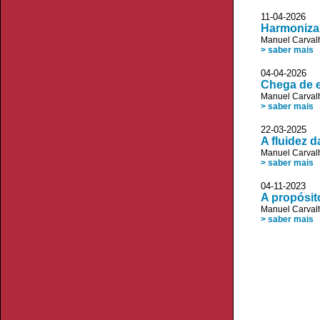
11-04-2026 J
Harmonizar
Manuel Carvalh
> saber mais
04-04-2026 
Chega de 
Manuel Carvalh
> saber mais
22-03-2025 
A fluidez d
Manuel Carvalh
> saber mais
04-11-2023 J
A propósi
Manuel Carvalh
> saber mais