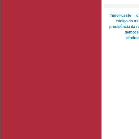
Timor-Leste
c
código do tr
presidência da r
democr
direito