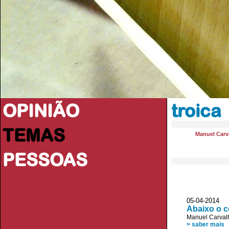
OPINIÃO
troica
TEMAS
Manuel Carva
PESSOAS
05-04-2014 
Abaixo o 
Manuel Carvalh
> saber mais