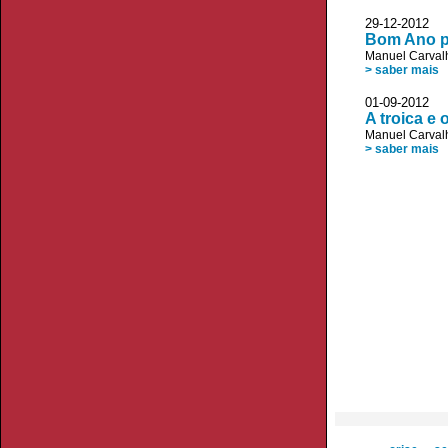
29-12-2012 
Bom Ano p
Manuel Carvalh
> saber mais
01-09-2012 
A troica e
Manuel Carvalh
> saber mais